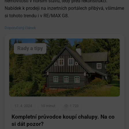
nemovitostí v horším stavu, tedy před rekonstrukcí.
Nabídek k prodeji na inzertních portálech přibývá, všímáme
si tohoto trendu i v RE/MAX G8.
Doporučený článek
Rady a tipy
17. 4. 2024
10
1 723
Kompletní průvodce koupí chalupy. Na co
si dát pozor?