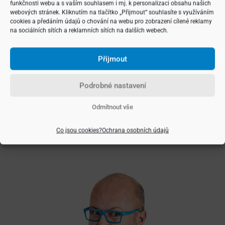
funkčnosti webu a s vaším souhlasem i mj. k personalizaci obsahu našich
v hledání.
webových stránek. Kliknutím na tlačítko „Přijmout“ souhlasíte s využíváním
cookies a předáním údajů o chování na webu pro zobrazení cílené reklamy
na sociálních sítích a reklamních sítích na dalších webech.
Přijmout
Rubriky:
Reality
Podrobné nastavení
Rychlý kontakt:
Zavolat
Napsat
Odmítnout vše
Sdílet článek:
Co jsou cookies?
Ochrana osobních údajů