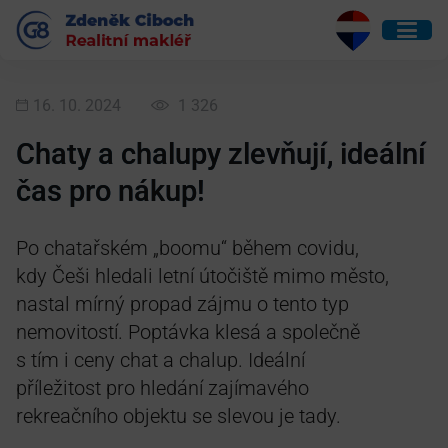
16. 10. 2024
1 326
Chaty a chalupy zlevňují, ideální
čas pro nákup!
Po chatařském „boomu“ během covidu,
kdy Češi hledali letní útočiště mimo město,
nastal mírný propad zájmu o tento typ
nemovitostí. Poptávka klesá a společně
s tím i ceny chat a chalup. Ideální
příležitost pro hledání zajímavého
rekreačního objektu se slevou je tady.