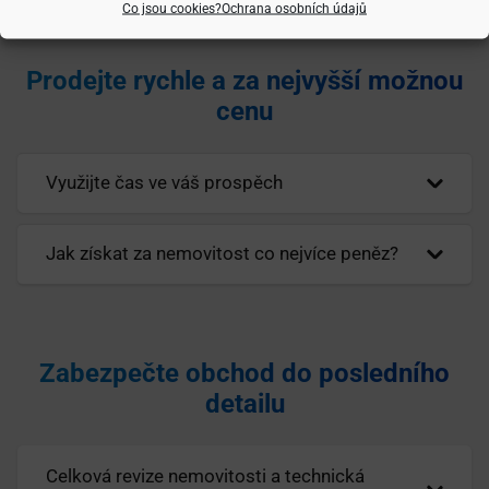
Co jsou cookies?
Ochrana osobních údajů
Prodejte rychle a za nejvyšší možnou
cenu
Využijte čas ve váš prospěch
Jak získat za nemovitost co nejvíce peněz?
Zabezpečte obchod do posledního
detailu
Celková revize nemovitosti a technická