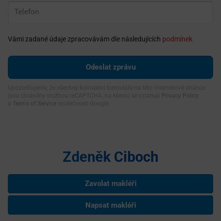
Vámi zadané údaje zpracovávám dle následujících
podmínek
Upozorňujeme, že všechny kontaktní formuláře na této internetové stránce
jsou chráněny službou reCAPTCHA, na kterou se vztahují
Privacy Policy
a
Terms of Service
společnosti Google.
Zdeněk Ciboch
Zavolat makléři
Napsat makléři