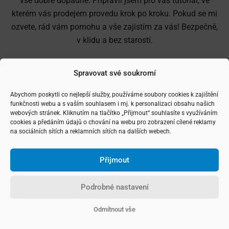
vše dobře dopadne. Připravil jsem pro vás tutoriál, ve
kterém vás prodejem provedu krok po kroku. Pokud se mi
ozvete, rád vám pomohu a vše zajistím za vás! Bezpečně,
v klidu a bez starostí.
Spravovat své soukromí
Důkladná příprava nemovitosti
Abychom poskytli co nejlepší služby, používáme soubory cookies k zajištění
k prodeji
funkčnosti webu a s vaším souhlasem i mj. k personalizaci obsahu našich
webových stránek. Kliknutím na tlačítko „Přijmout“ souhlasíte s využíváním
cookies a předáním údajů o chování na webu pro zobrazení cílené reklamy
Stanovení správné prodejní ceny je alfou a
na sociálních sítích a reklamních sítích na dalších webech.
omegou
Přijmout
Vaše nemovitosti musí vypadat atraktivně
Podrobné nastavení
Odmítnout vše
Vaše nemovitosti musí být vidět