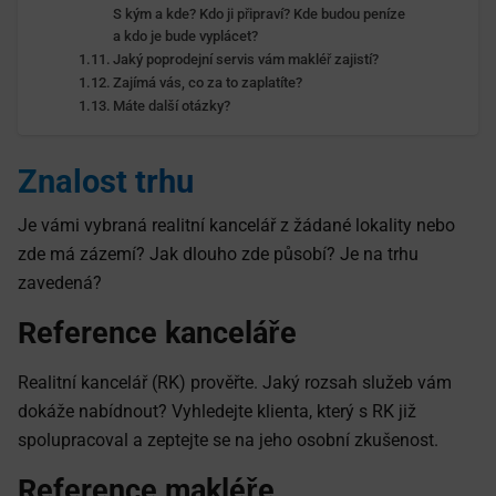
S kým a kde? Kdo ji připraví? Kde budou peníze
a kdo je bude vyplácet?
Jaký poprodejní servis vám makléř zajistí?
Zajímá vás, co za to zaplatíte?
Máte další otázky?
Znalost trhu
Je vámi vybraná realitní kancelář z žádané lokality nebo
zde má zázemí? Jak dlouho zde působí? Je na trhu
zavedená?
Reference kanceláře
Realitní kancelář (RK) prověřte. Jaký rozsah služeb vám
dokáže nabídnout? Vyhledejte klienta, který s RK již
spolupracoval a zeptejte se na jeho osobní zkušenost.
Reference makléře