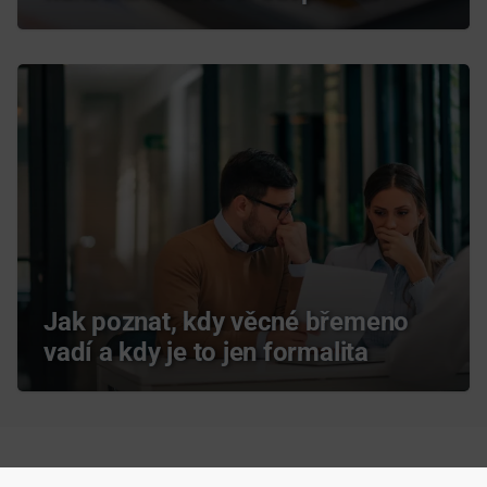
Jak poznat, kdy věcné břemeno
vadí a kdy je to jen formalita
Zdeněk Ciboch