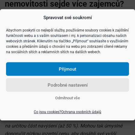
nemovitosti sejde více zajemců?
Jaký bude další postup?
Spravovat své soukromí
Tato situace vyžaduje profesionalitu makléře. Pokud
Abychom poskytli co nejlepší služby, používáme soubory cookies k zajištění
makléř zarezervuje nemovitost s prvním zájemcem, může
funkčnosti webu a s vaším souhlasem i mj. k personalizaci obsahu našich
webových stránek. Kliknutím na tlačítko „Přijmout“ souhlasíte s využíváním
se stát, že přijde další zájemce s vyšší nabídkou kupní
cookies a předáním údajů o chování na webu pro zobrazení cílené reklamy
ceny. Tím vás makléř může poškodit a vy tak můžete přijít
na sociálních sítích a reklamních sítích na dalších webech.
o určitou část peněz za prodej. Profesionální makléř by za
vás měl vyjednávat a měl by svým jednáním zajistit
Přijmout
dosažení maximální možné ceny vaší nemovitosti,
například
aukcí
.
Podrobné nastavení
Poznámka: Důvodem, proč se může objevit více zájemců
Odmítnout vše
o nemovitost, může být také nesprávné nastavení kupní
ceny nemovitosti. Praxí některých konkurenčních RK bývá
Co jsou cookies?
Ochrana osobních údajů
skutečnost, že v případě navýšení kupní ceny mají nárok
na určitou část navýšení (až 50 %). Mohou tak úmyslně
doporučit nízkou inzertní cenu, aby dosáhli své vyšší