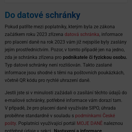
Do datové schránky
Pokud patříte mezi poplatníky, kterým byla ze zákona
začátkem roku 2023 zřízena
datová schránka
, informace
pro placení daně na rok 2023 vám již nejspíše byly zaslány
jejím prostřednictvím. Pozor, v tomto případě jen na jedno,
zda je schránka zřízena pro
podnikatele či fyzickou osobu.
Typ datové schránky není rozlišován. Takto zaslané
informace jsou shodné s těmi na poštovních poukázkách,
včetně QR kódu pro rychlé uhrazení daně.
Jestli jste si v minulosti zažádali o zasílání těchto údajů do
e-mailové schránky, potřebné informace vám dorazí tam.
V případě, že pro placení daně využíváte SIPO, úhrada
proběhne standardně v souladu s
podmínkami České
pošty
. Poplatníci využívající portál
MOJE DANĚ
naleznou
potřebné údaje v sekci
„Nastavení a informace