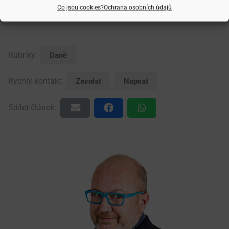
podnikatelů v zemědělství do 31. srpna a 30. listopadu).
Co jsou cookies?
Ochrana osobních údajů
Rubriky:
Daně
Rychlý kontakt:
Zavolat
Napsat
Sdílet článek: