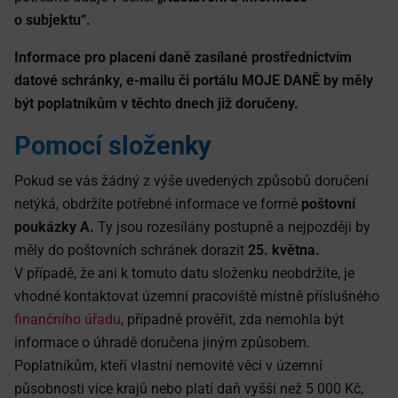
o subjektu“.
Informace pro placení daně zasílané prostřednictvím
datové schránky, e-mailu či portálu MOJE DANĚ by měly
být poplatníkům v těchto dnech již doručeny.
Pomocí složenky
Pokud se vás žádný z výše uvedených způsobů doručení
netýká, obdržíte potřebné informace ve formě
poštovní
poukázky A.
Ty jsou rozesílány postupně a nejpozději by
měly do poštovních schránek dorazit
25. května.
V případě, že ani k tomuto datu složenku neobdržíte, je
vhodné kontaktovat územní pracoviště místně příslušného
finančního úřadu
, případně prověřit, zda nemohla být
informace o úhradě doručena jiným způsobem.
Poplatníkům, kteří vlastní nemovité věci v územní
působnosti více krajů nebo platí daň vyšší než 5 000 Kč,