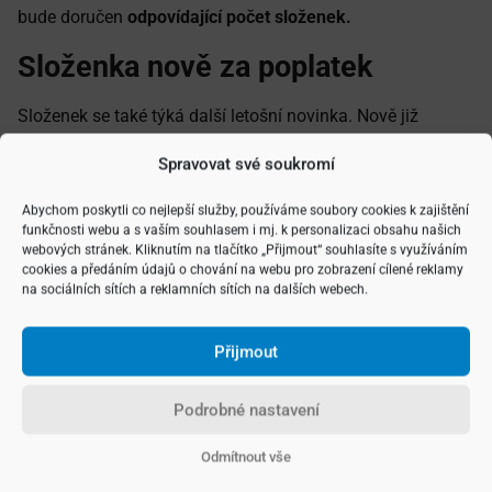
bude doručen
odpovídající počet složenek.
Složenka nově za poplatek
Složenek se také týká další letošní novinka. Nově již
n
ejsou zasílány bezplatné daňové složenky,
ale pouze
Spravovat své soukromí
poštovní poukázky typu A. Poplatníka, který daň hradí
jejich prostřednictvím, tak čeká povinnost uhradit
Abychom poskytli co nejlepší služby, používáme soubory cookies k zajištění
související poplatek přinejmenším
52 korun.
Snazší
funkčnosti webu a s vaším souhlasem i mj. k personalizaci obsahu našich
webových stránek. Kliknutím na tlačítko „Přijmout“ souhlasíte s využíváním
a levnější je tak například bezhotovostní převod
cookies a předáním údajů o chování na webu pro zobrazení cílené reklamy
z bankovního účtu prostřednictvím uvedeného QR kódu.
na sociálních sítích a reklamních sítích na dalších webech.
Do kdy daň uhradit?
Přijmout
Nepřesáhne-li výše daně
5 000 Kč,
je celá částka daně
Podrobné nastavení
splatná do
31. května.
V případě, že je daň vyšší, může jí
poplatník buď uhradit do
31. května
naráz nebo ve dvou
Odmítnout vše
splátkách do
31. května a do 30. listopadu
(v případě