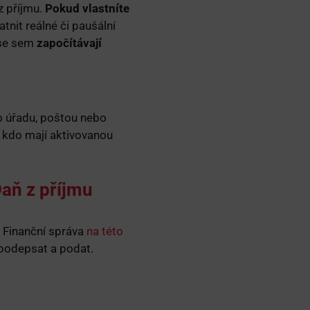
z příjmu.
Pokud vlastníte
nit reálné či paušální
 se sem
započítávají
o úřadu, poštou nebo
, kdo mají aktivovanou
Daň z příjmu
e Finanční správa
na této
, podepsat a podat.