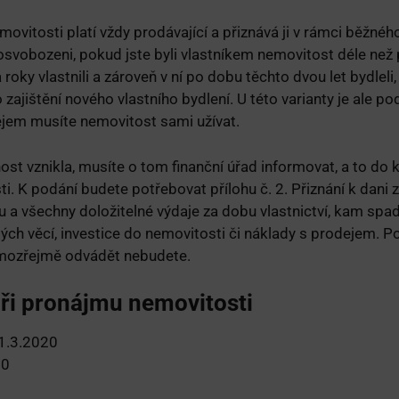
emovitosti platí vždy prodávající a přiznává ji v rámci běžné
osvobozeni, pokud jste byli vlastníkem nemovitost déle než p
oky vlastnili a zároveň v ní po dobu těchto dvou let bydlel
o zajištění nového vlastního bydlení. U této varianty je ale p
jem musíte nemovitost sami užívat.
t vznikla, musíte o tom finanční úřad informovat, a to do 
i. K podání budete potřebovat přílohu č. 2. Přiznání k dani 
u a všechny doložitelné výdaje za dobu vlastnictví, kam spa
tých věcí, investice do nemovitosti či náklady s prodejem. 
samozřejmě odvádět nebudete.
při pronájmu nemovitosti
1.3.2020
20