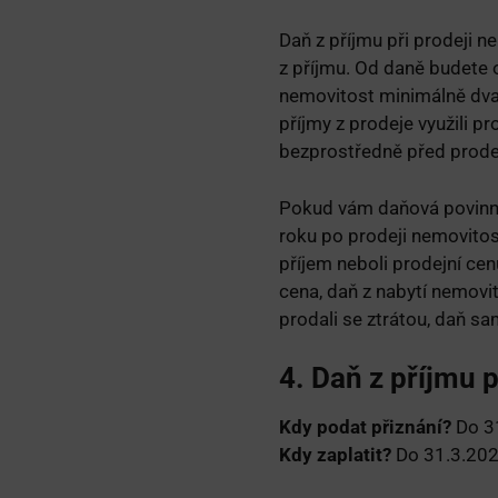
Daň z příjmu při prodeji n
z příjmu. Od daně budete 
nemovitost minimálně dva r
příjmy z prodeje využili pr
bezprostředně před prode
Pokud vám daňová povinnos
roku po prodeji nemovitost
příjem neboli prodejní cen
cena, daň z nabytí nemovi
prodali se ztrátou, daň 
4. Daň z příjmu 
Kdy podat přiznání?
Do 3
Kdy zaplatit?
Do 31.3.20