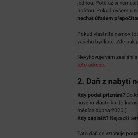
jednou. Poté už si nemusí
poštou. Pokud ovšem u n
nechat úřadem přepočíta
Pokud vlastníte nemovitost
vašeho bydliště. Zde pak 
Nevyhovuje vám zasílání s
této adrese
.
2. Daň z nabytí 
Kdy podat přiznání?
Do ko
nového vlastníka do katas
měsíce dubna 2020.)
Kdy zaplatit?
Nejzazší ter
Tato daň se vztahuje pouz