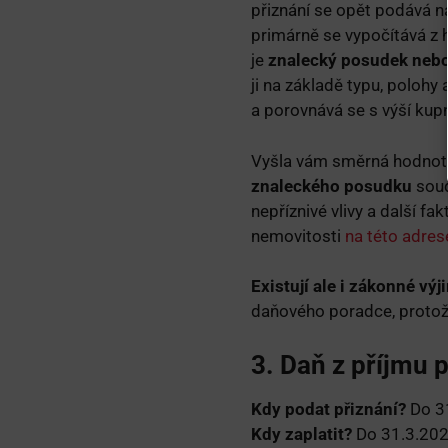
přiznání se opět podává n
primárně se vypočítává z 
je
znalecký posudek neb
ji na základě typu, poloh
a porovnává se s výší kup
Vyšla vám směrná hodnota
znaleckého posudku
soud
nepříznivé vlivy a další 
nemovitosti
na této adres
Existují ale i zákonné výj
daňového poradce, protož
3. Daň z příjmu p
Kdy podat přiznání?
Do 3
Kdy zaplatit?
Do 31.3.20