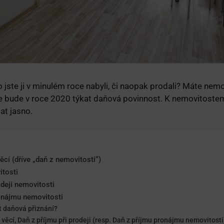
 jste ji v minulém roce nabyli, či naopak prodali? Máte nemo
e bude v roce 2020 týkat daňová povinnost. K nemovitostem
at jasno.
ěcí (dříve „daň z nemovitosti“)
itosti
odeji nemovitosti
ronájmu nemovitosti
t daňová přiznání?
věcí, Daň z příjmu při prodeji (resp. Daň z příjmu pronájmu nemovitosti