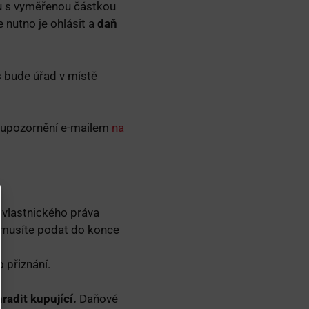
ku s vyměřenou částkou
je nutno je ohlásit a
daň
s bude úřad v místě
í upozornění e-mailem
na
 vlastnického práva
í musíte podat do konce
 přiznání.
radit kupující.
Daňové