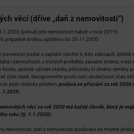
ých věcí (dříve „daň z nemovitosti“)
.1.2020 (pokud jste nemovitost nabyli v roce 2019).
0, případně druhou splátkou do 30.11.2020.
 povinnost podat a zaplatit všichni ti, kdo zakoupili, zdědili
týká i nemovitostí, u kterých proběhla zásadní změna, mezi 
ho fondu, způsob užívání stavby, přístavbu či změnu výměry 
očet výše daně. Nezapomeňte proto tuto skutečnost včas ohlá
 rok platí vždycky předem,
podává se přiznání za rok 2020
1.1.2020.
nemovitých věcí za rok 2020 má každý člověk, který je maj
ho roku (tj. 1.1.2020).
nu nemovitost, daň z nemovitosti podáváte na místně příslu