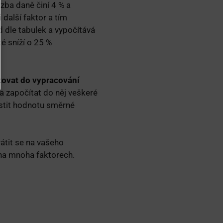
zba daně činí 4 % a
další faktor a tím
 dle tabulek a vypočítává
é sníží o 25 %
tovat do vypracování
a započítat do něj veškeré
istit hodnotu směrné
átit se na vašeho
na mnoha faktorech.