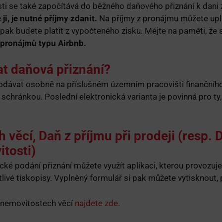
i se také započítává do běžného daňového přiznání k dani 
i, je nutné příjmy zdanit.
Na příjmy z pronájmu můžete uplat
 pak budete platit z vypočteného zisku. Mějte na paměti, že
 pronájmů typu Airbnb.
at daňová přiznání?
odávat osobně na příslušném územním pracovišti finančníh
schránkou. Poslední elektronická varianta je povinná pro ty
 věcí, Daň z příjmu při prodeji (resp. 
tosti)
cké podání přiznání můžete využít aplikaci, kterou provozuj
tlivé tiskopisy. Vyplněný formulář si pak můžete vytisknout
í nemovitostech věcí
najdete zde
.