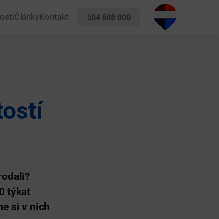
osti
Články
Kontakt
604 608 000
ostí
rodali?
0 týkat
e si v nich