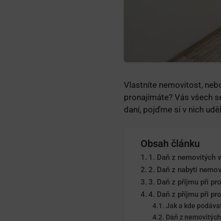
Vlastníte nemovitost, nebo
pronajímáte? Vás všech s
daní, pojďme si v nich uděl
Obsah článku
1. Daň z nemovitých v
2. Daň z nabytí nemov
3. Daň z příjmu při pr
4. Daň z příjmu při p
Jak a kde podáva
Daň z nemovitých 