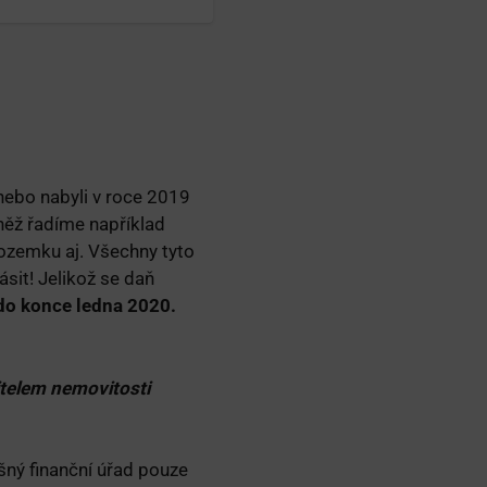
 nebo nabyli v roce 2019
něž řadíme například
pozemku aj. Všechny tyto
sit! Jelikož se daň
 do konce ledna 2020.
itelem nemovitosti
šný finanční úřad pouze