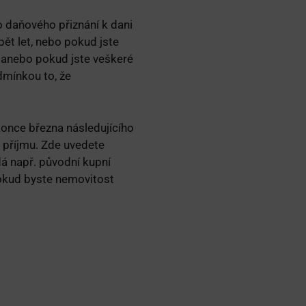
ho daňového přiznání k dani
ět let, nebo pokud jste
i, anebo pokud jste veškeré
odmínkou to, že
konce března následujícího
z příjmu. Zde uvedete
dá např. původní kupní
Pokud byste nemovitost