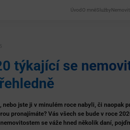
Úvod
O mně
Služby
Nemovit
5
0 týkající se nemovit
přehledně
 nebo jste ji v minulém roce nabyli, či naopak p
rou pronajímáte? Vás všech se bude v roce 202
nemovitostem se váže hned několik daní, pojďm