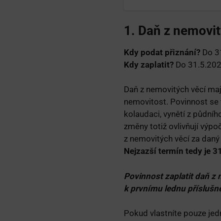
1. Daň z nemovit
Kdy podat přiznání?
Do 31
Kdy zaplatit?
Do 31.5.202
Daň z nemovitých věcí mají
nemovitost. Povinnost se 
kolaudaci, vynětí z půdní
změny totiž ovlivňují výp
z nemovitých věcí za daný
Nejzazší termín tedy je 3
Povinnost zaplatit daň z 
k prvnímu lednu příslušné
Pokud vlastníte pouze jed