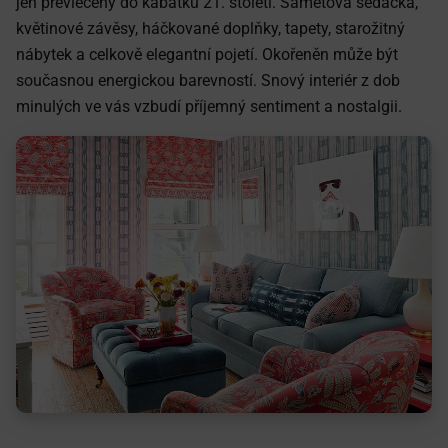
jen převlečený do kabátku 21. století. Sametová sedačka,
květinové závěsy, háčkované doplňky, tapety, starožitný
nábytek a celkově elegantní pojetí. Okořeněn může být
současnou energickou barevností. Snový interiér z dob
minulých ve vás vzbudí příjemný sentiment a nostalgii.