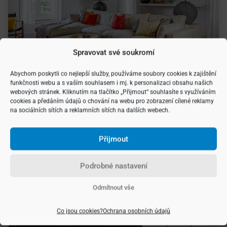
Spravovat své soukromí
Abychom poskytli co nejlepší služby, používáme soubory cookies k zajištění
funkčnosti webu a s vaším souhlasem i mj. k personalizaci obsahu našich
webových stránek. Kliknutím na tlačítko „Přijmout“ souhlasíte s využíváním
cookies a předáním údajů o chování na webu pro zobrazení cílené reklamy
Japandi
na sociálních sítích a reklamních sítích na dalších webech.
Kombinace japonského designu a skandinávského
Přijmout
minimalismu? To je styl Japandi, typický elegantními
liniemi a neutrální paletou barev. Celkový vizuální styl
Podrobné nastavení
zastřešují odkazy k japonské kultuře, tradiční doplňky
a výrazné akcenty v černé barvě. Cílem je z vytvořit
Odmítnout vše
z domova uklidňující svatyni vhodnou k relaxaci
a zklidnění smyslů.
Co jsou cookies?
Ochrana osobních údajů