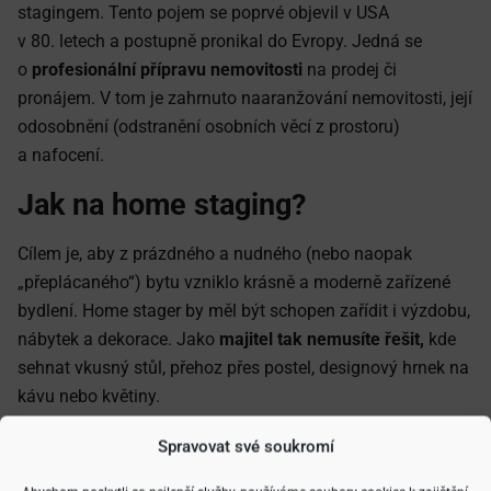
stagingem. Tento pojem se poprvé objevil v USA
v 80. letech a postupně pronikal do Evropy. Jedná se
o
profesionální přípravu nemovitosti
na prodej či
pronájem. V tom je zahrnuto naaranžování nemovitosti, její
odosobnění (odstranění osobních věcí z prostoru)
a nafocení.
Jak na home staging?
Cílem je, aby z prázdného a nudného (nebo naopak
„přeplácaného“) bytu vzniklo krásně a moderně zařízené
bydlení. Home stager by měl být schopen zařídit i výzdobu,
nábytek a dekorace. Jako
majitel tak nemusíte řešit,
kde
sehnat vkusný stůl, přehoz přes postel, designový hrnek na
kávu nebo květiny.
Naopak, pokud je nemovitost zařízená, je úkolem home
Spravovat své soukromí
stagera odstranit z nemovitosti věci, které se do ní nehodí,