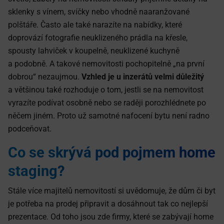
sklenky s vínem, svíčky nebo vhodně naaranžované
polštáře. Často ale také narazíte na nabídky, které
doprovází fotografie neuklizeného prádla na křesle,
spousty lahviček v koupelně, neuklizené kuchyně
a podobně. A takové nemovitosti pochopitelně „na první
dobrou“ nezaujmou.
Vzhled je u inzerátů velmi důležitý
a většinou také rozhoduje o tom, jestli se na nemovitost
vyrazíte podívat osobně nebo se raději porozhlédnete po
něčem jiném. Proto už samotné nafocení bytu není radno
podceňovat.
Co se skrývá pod pojmem home
staging?
Stále více majitelů nemovitostí si uvědomuje, že dům či byt
je potřeba na prodej připravit a dosáhnout tak co nejlepší
prezentace. Od toho jsou zde firmy, které se zabývají home