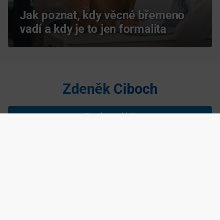
Jak poznat, kdy věcné břemeno
vadí a kdy je to jen formalita
Zdeněk Ciboch
Zavolat makléři
Napsat makléři
Zdeněk Ciboch je nezávislým podnikatelem podnikajícím na základě
živnostenského listu, IČ: 75285193 Copyright ©
2026 realitní makléř
Zdeněk Ciboch, navrhla a spravuje
Agentura maveb