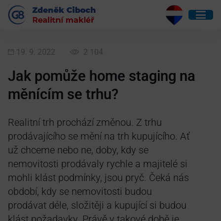
19. 9. 2022
2 104
Jak pomůže home staging na
měnícím se trhu?
Realitní trh prochází změnou. Z trhu
prodávajícího se mění na trh kupujícího. Ať
už chceme nebo ne, doby, kdy se
nemovitosti prodávaly rychle a majitelé si
mohli klást podmínky, jsou pryč. Čeká nás
období, kdy se nemovitosti budou
prodávat déle, složitěji a kupující si budou
klást požadavky. Právě v takové době je