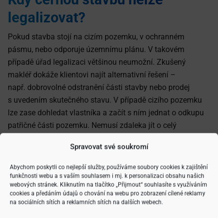
legalizovat?
Pokud stavba stojí na cizím pozemku, v ochranném
pásmu, nebo odporuje územnímu plánu. V takovém
případě úřad legalizaci většinou neumožní. Zkušený
makléř dokáže klientovi najít alternativní řešení –
např. dobrovolné odstranění části stavby nebo prodej
s uvedením skutečného stavu. V případě cizího pozemku
lze zase dohledat vlastníka a začít s ním jednat o odkupu
patřičné části pozemku. Nemusí zdaleka jít o celý
pozemek, ale může se jednat jen o malou část, která
Spravovat své soukromí
souvisí s černou stavbou.
Abychom poskytli co nejlepší služby, používáme soubory cookies k zajištění
Legalizace je právní i technická disciplína. Makléř RE/MAX
funkčnosti webu a s vaším souhlasem i mj. k personalizaci obsahu našich
G8 Reality funguje jako koordinátor, který propojí právníky,
webových stránek. Kliknutím na tlačítko „Přijmout“ souhlasíte s využíváním
cookies a předáním údajů o chování na webu pro zobrazení cílené reklamy
projektanta a úřad. Klient tak nemusí sám obíhat úřady
na sociálních sítích a reklamních sítích na dalších webech.
nebo řešit, jak formulovat žádost.