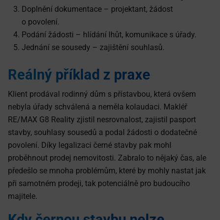
Doplnění dokumentace – projektant, žádost
o povolení.
Podání žádosti – hlídání lhůt, komunikace s úřady.
Jednání se sousedy – zajištění souhlasů.
Reálný příklad z praxe
Klient prodával rodinný dům s přístavbou, která ovšem
nebyla úřady schválená a neměla kolaudaci. Makléř
RE/MAX G8 Reality zjistil nesrovnalost, zajistil pasport
stavby, souhlasy sousedů a podal žádosti o dodatečné
povolení. Díky legalizaci černé stavby pak mohl
proběhnout prodej nemovitosti. Zabralo to nějaký čas, ale
předešlo se mnoha problémům, které by mohly nastat jak
při samotném prodeji, tak potenciálně pro budoucího
majitele.
Kdy černou stavbu nelze