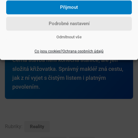
Černé stavby nejsou nijak výjimečné. Důležité je jednat
Přijmout
včas, neskrývat problém a obrátit se na odborníky. Pokud
máte podezření, že vaše nemovitost může mít podobný
Podrobné nastavení
problém, ozvěte se – společně zjistíme, jaké možnosti
Odmítnout vše
připadají v úvahu.
Co jsou cookies?
Ochrana osobních údajů
Černá stavba není konečná stanice, ale jen
složitá křižovatka. Správný makléř zná cestu,
jak z ní vyjet s čistým listem i platným
povolením.
Rubriky:
Reality