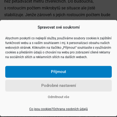
než pětadvacet metrů čtverečních. Do budoucna,
s rostoucím počtem mikrobytů se situace ale jistě
stabilizuje. Jenže zároveň s jejich rostoucím počtem bude
větší problém s budoucím prodejem. Proto vždy
Spravovat své soukromí
přemýšlejte nejen o účelu, ale také o lokalitě, kde se takový
byt nachází. Mikrobyt v blízkosti univerzit, kancelářských
Abychom poskytli co nejlepší služby, používáme soubory cookies k zajištění
center nebo velkých dopravních uzlů bude vždy zajímavější
funkčnosti webu a s vaším souhlasem i mj. k personalizaci obsahu našich
webových stránek. Kliknutím na tlačítko „Přijmout“ souhlasíte s využíváním
a výhodnější než podobný byt ve starší zástavbě na
cookies a předáním údajů o chování na webu pro zobrazení cílené reklamy
periferii.
na sociálních sítích a reklamních sítích na dalších webech.
Mikrobyty jako symbol doby
Přijmout
i dobrá investice: Důležitá je
lokalita
Podrobné nastavení
Tak jako tak se mikrobyty stávají symbolem doby, kdy lidé
Odmítnout vše
hledají cenově dosažitelné bydlení a jsou ochotni slevit
z prostoru výměnou za lokalitu a dostupnost. Mohou být
Co jsou cookies?
Ochrana osobních údajů
zajímavou investicí i praktickým řešením, ale vždy je