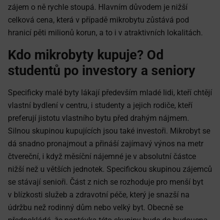
zájem o ně rychle stoupá. Hlavním důvodem je nižší
celková cena, která v případě mikrobytu zůstává pod
hranicí pěti milionů korun, a to i v atraktivních lokalitách.
Kdo mikrobyty kupuje? Od
studentů po investory a seniory
Specificky malé byty lákají především mladé lidi, kteří chtějí
vlastní bydlení v centru, i studenty a jejich rodiče, kteří
preferují jistotu vlastního bytu před drahým nájmem.
Silnou skupinou kupujících jsou také investoři. Mikrobyt se
dá snadno pronajmout a přináší zajímavý výnos na metr
čtvereční, i když měsíční nájemné je v absolutní částce
nižší než u větších jednotek. Specifickou skupinou zájemců
se stávají senioři. Část z nich se rozhoduje pro menší byt
v blízkosti služeb a zdravotní péče, který je snazší na
údržbu než rodinný dům nebo velký byt. Obecně se