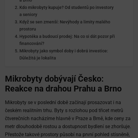
a Brno
Kdo mikrobyty kupuje? Od studentů po investory
a seniory
Když se sen zmenší: Nevýhody a limity malého
prostoru
Hypotéka a budoucí prodej: Na co si dát pozor při
financování?
Mikrobyty jako symbol doby i dobrá investice:
Důležitá je lokalita
Mikrobyty dobývají Česko:
Reakce na drahou Prahu a Brno
Mikrobyty se v poslední době začínají prosazovat i na
českém realitním trhu. Byty s rozlohou pod třicet metrů
čtverečních nacházíme hlavně v Praze a Brně, kde ceny za
metr dlouhodobě rostou a dostupnost bydlení se zhoršuje.
Přestože takové prostory působí na první pohled stísněně,