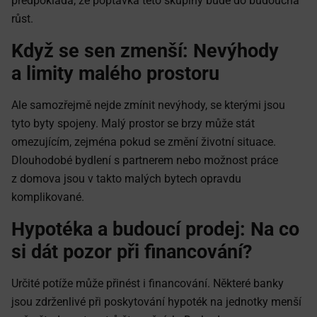
předpokládá, že poptávka této skupiny bude do budoucna
růst.
Když se sen zmenší: Nevýhody
a limity malého prostoru
Ale samozřejmě nejde zmínit nevýhody, se kterými jsou
tyto byty spojeny. Malý prostor se brzy může stát
omezujícím, zejména pokud se změní životní situace.
Dlouhodobé bydlení s partnerem nebo možnost práce
z domova jsou v takto malých bytech opravdu
komplikované.
Hypotéka a budoucí prodej: Na co
si dát pozor při financování?
Určité potíže může přinést i financování. Některé banky
jsou zdrženlivé při poskytování hypoték na jednotky menší