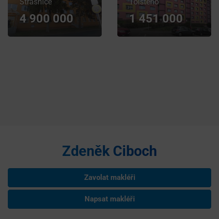
Strašnice
Tolstého
4 900 000
1 451 000
Zdeněk Ciboch
Zavolat makléři
Napsat makléři