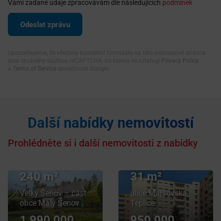
Vámi zadané údaje zpracovávám dle následujících
podmínek
Upozorňujeme, že všechny kontaktní formuláře na této internetové stránce
jsou chráněny službou reCAPTCHA, na kterou se vztahují
Privacy Policy
a
Terms of Service
společnosti Google.
Další nabídky nemovitostí
Prodej bytu
garsoniéra
Prohlédněte si i další nemovitosti z nabídky
Prodej chaty
v osobním
/ chalupy
vlastnictví
240 m²
31 m²
Velký Šenov – část
ulice Maršovská,
obce Malý Šenov
Teplice
1 990 000
950 000