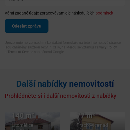
Vámi zadané údaje zpracovávám dle následujících
podmínek
Upozorňujeme, že všechny kontaktní formuláře na této internetové stránce
jsou chráněny službou reCAPTCHA, na kterou se vztahují
Privacy Policy
a
Terms of Service
společnosti Google.
Další nabídky nemovitostí
Pronájem
bytu 4+kk
Prohlédněte si i další nemovitosti z nabídky
v osobním
Prodej domu
vlastnictví
140 m²
77 m²
Litoměřice –
Prackovice nad