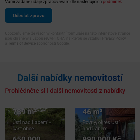
Vámi zadané údaje zpracovávám dle následujících
podmínek
Upozorňujeme, že všechny kontaktní formuláře na této internetové stránce
jsou chráněny službou reCAPTCHA, na kterou se vztahují
Privacy Policy
a
Terms of Service
společnosti Google.
Další nabídky nemovitostí
Prohlédněte si i další nemovitosti z nabídky
Prodej
Prodej chaty
pozemku
/ chalupy
739 m²
46 m²
Ústí nad Labem –
Povrly, okres Ústí
část obce
nad Labem
650 000
990 000 Kč