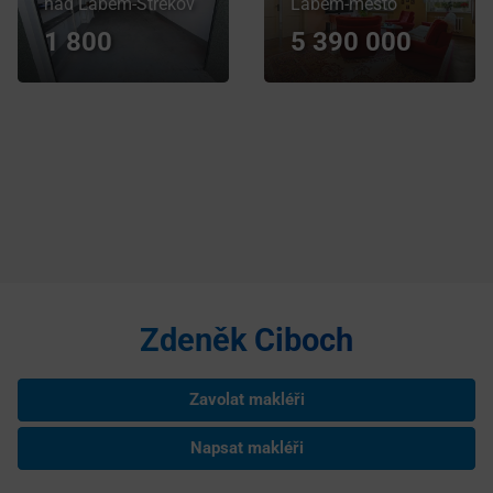
nad Labem-Střekov
Labem-město
1 800
5 390 000
Zdeněk Ciboch
Zavolat makléři
Napsat makléři