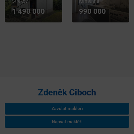
Střekov
Kamenná
1 490 000
990 000
Zdeněk Ciboch
Zavolat makléři
Napsat makléři