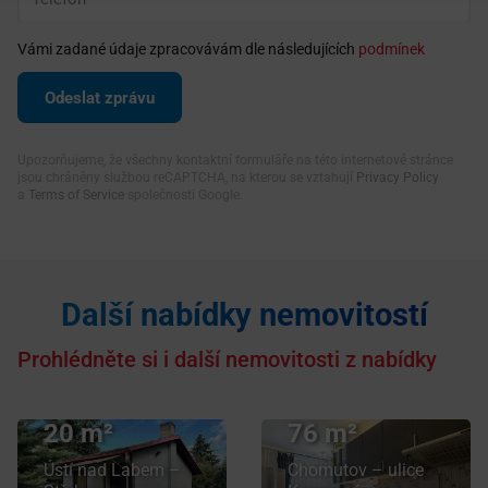
Vámi zadané údaje zpracovávám dle následujících
podmínek
Upozorňujeme, že všechny kontaktní formuláře na této internetové stránce
jsou chráněny službou reCAPTCHA, na kterou se vztahují
Privacy Policy
a
Terms of Service
společnosti Google.
Další nabídky nemovitostí
Prodej bytu
3+1
Prohlédněte si i další nemovitosti z nabídky
Prodej chaty
v osobním
/ chalupy
vlastnictví
20 m²
76 m²
Ústí nad Labem –
Chomutov – ulice