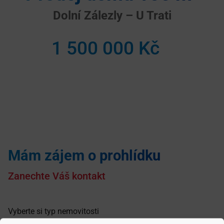
Dolní Zálezly – U Trati
1 500 000 Kč
Mám zájem o prohlídku
Zanechte Váš kontakt
Vyberte si typ nemovitosti