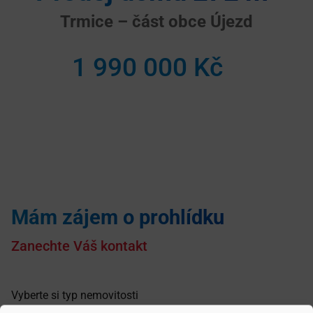
Trmice – část obce Újezd
1 990 000 Kč
Mám zájem o prohlídku
Zanechte Váš kontakt
Vyberte si typ nemovitosti