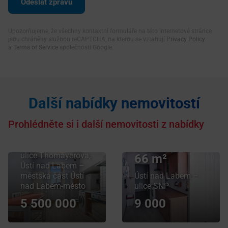
Upozorňujeme, že všechny kontaktní formuláře na této internetové stránce
jsou chráněny službou reCAPTCHA, na kterou se vztahují
Privacy Policy
a
Terms of Service
společnosti Google.
Prodej bytu
4+1
v osobním
Další nabídky nemovitostí
Pronájem
vlastnictví 99
bytu 2+1
m², Ústí nad
Prohlédněte si i další nemovitosti z nabídky
v osobním
Labem
vlastnictví
ulice Thomayerova,
66 m²
Ústí nad Labem –
městská část Ústí
Ústí nad Labem –
nad Labem-město
ulice SNP
5 500 000
9 000