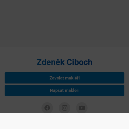
Zdeněk Ciboch
Zavolat makléři
Napsat makléři
Zdeněk Ciboch je nezávislým podnikatelem podnikajícím na základě
živnostenského listu, IČ: 75285193 Copyright ©
2026 realitní makléř