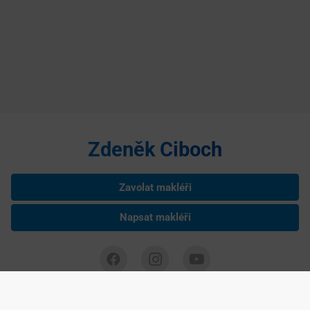
Zdeněk Ciboch
Zavolat makléři
Napsat makléři
Zdeněk Ciboch je nezávislým podnikatelem podnikajícím na základě
živnostenského listu, IČ: 75285193 Copyright ©
2026 realitní makléř