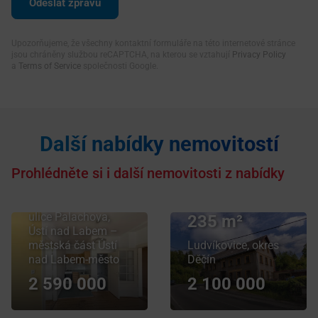
Upozorňujeme, že všechny kontaktní formuláře na této internetové stránce
jsou chráněny službou reCAPTCHA, na kterou se vztahují
Privacy Policy
a
Terms of Service
společnosti Google.
Prodej bytu
2+kk
v osobním
Další nabídky nemovitostí
vlastnictví 43
m², Ústí nad
Prohlédněte si i další nemovitosti z nabídky
Labem
Prodej domu
ulice Palachova,
235 m²
Ústí nad Labem –
městská část Ústí
Ludvíkovice, okres
nad Labem-město
Děčín
2 590 000
2 100 000