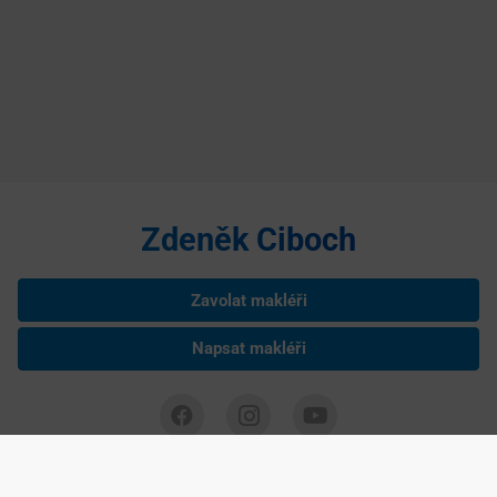
Zdeněk Ciboch
Zavolat makléři
Napsat makléři
Zdeněk Ciboch je nezávislým podnikatelem podnikajícím na základě
živnostenského listu, IČ: 75285193 Copyright ©
2026 realitní makléř