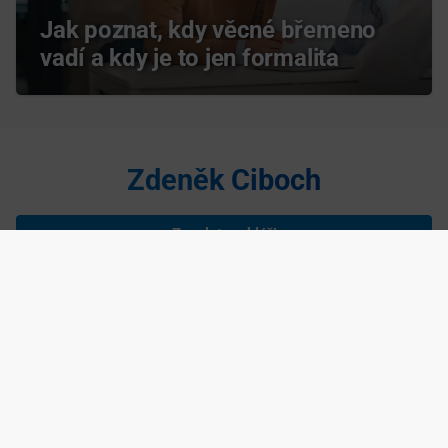
Jak poznat, kdy věcné břemeno
vadí a kdy je to jen formalita
Zdeněk Ciboch
Zavolat makléři
Napsat makléři
Zdeněk Ciboch je nezávislým podnikatelem podnikajícím na základě
živnostenského listu, IČ: 75285193 Copyright ©
2026 realitní makléř
Zdeněk Ciboch, navrhla a spravuje
Agentura maveb