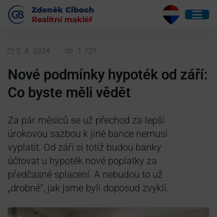
3. 4. 2024
1 721
Nové podmínky hypoték od září:
Co byste měli vědět
Za pár měsíců se už přechod za lepší
úrokovou sazbou k jiné bance nemusí
vyplatit. Od září si totiž budou banky
účtovat u hypoték nové poplatky za
předčasné splacení. A nebudou to už
„drobné“, jak jsme byli doposud zvyklí.