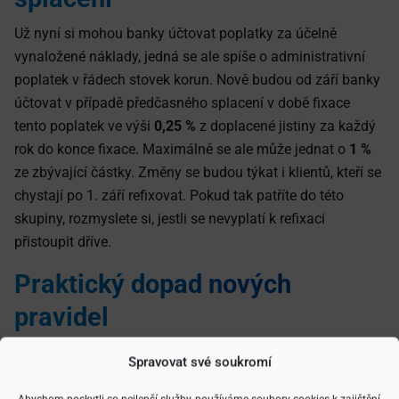
Už nyní si mohou banky účtovat poplatky za účelně
vynaložené náklady, jedná se ale spíše o administrativní
poplatek v řádech stovek korun. Nově budou od září banky
účtovat v případě předčasného splacení v době fixace
tento poplatek ve výši
0,25 %
z doplacené jistiny za každý
rok do konce fixace. Maximálně se ale může jednat o
1 %
ze zbývající částky. Změny se budou týkat i klientů, kteří se
chystají po 1. září refixovat. Pokud tak patříte do této
skupiny, rozmyslete si, jestli se nevyplatí k refixaci
přistoupit dříve.
Praktický dopad nových
pravidel
Pohledem čísel zjistíme, že poplatky za předčasné splátky
Spravovat své soukromí
mohou nově vystoupat až na
několik desítek tisíc.
Například u hypotéky na 4 miliony korun se při 1%