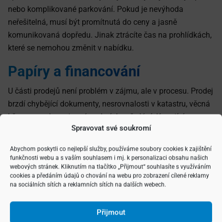
nebo komplikované parkování. Pokud je nevýhoda
neřešitelná, musí být promítnutá do ceny a jasně
komunikovaná dopředu. Jinak ztrácíte čas na prohlídkách,
které se nemohou změnit v nabídku.
Papíry a financování
U části prodejů není problém v zájmu, ale v procesu. Prodej
brzdí chybějící dokumenty, nesrovnalosti v katastru, věcná
břemena nebo nejasné podmínky předání. Kupující
Spravovat své soukromí
financující hypotékou potřebuje mít podklady rychle
a v pořádku. Pokud se příprava natahuje, často zvolí jinou
Abychom poskytli co nejlepší služby, používáme soubory cookies k zajištění
nemovitost, kde je vše připravené.
funkčnosti webu a s vaším souhlasem i mj. k personalizaci obsahu našich
webových stránek. Kliknutím na tlačítko „Přijmout“ souhlasíte s využíváním
Jak poznat, co brzdí právě váš
cookies a předáním údajů o chování na webu pro zobrazení cílené reklamy
na sociálních sítích a reklamních sítích na dalších webech.
prodej
Přijmout
Pokud se prodej nehýbe, potřebujete rychle rozlišit, jestli je