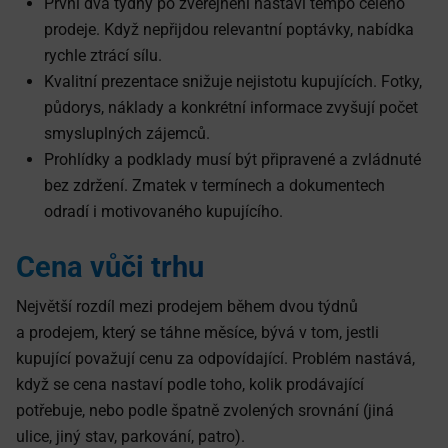
První dva týdny po zveřejnění nastaví tempo celého
prodeje. Když nepřijdou relevantní poptávky, nabídka
rychle ztrácí sílu.
Kvalitní prezentace snižuje nejistotu kupujících. Fotky,
půdorys, náklady a konkrétní informace zvyšují počet
smysluplných zájemců.
Prohlídky a podklady musí být připravené a zvládnuté
bez zdržení. Zmatek v termínech a dokumentech
odradí i motivovaného kupujícího.
Cena vůči trhu
Největší rozdíl mezi prodejem během dvou týdnů
a prodejem, který se táhne měsíce, bývá v tom, jestli
kupující považují cenu za odpovídající. Problém nastává,
když se cena nastaví podle toho, kolik prodávající
potřebuje, nebo podle špatně zvolených srovnání (jiná
ulice, jiný stav, parkování, patro).