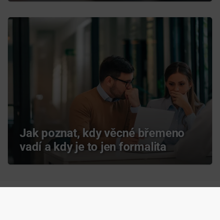
Jak poznat, kdy věcné břemeno
vadí a kdy je to jen formalita
Zdeněk Ciboch