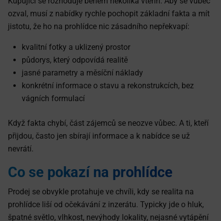
Kupující se rozhoduje během několika vteřin. Aby se vůbec
ozval, musí z nabídky rychle pochopit základní fakta a mít
jistotu, že ho na prohlídce nic zásadního nepřekvapí:
kvalitní fotky a uklizený prostor
půdorys, který odpovídá realitě
jasné parametry a měsíční náklady
konkrétní informace o stavu a rekonstrukcích, bez
vágních formulací
Když fakta chybí, část zájemců se neozve vůbec. A ti, kteří
přijdou, často jen sbírají informace a k nabídce se už
nevrátí.
Co se pokazí na prohlídce
Prodej se obvykle protahuje ve chvíli, kdy se realita na
prohlídce liší od očekávání z inzerátu. Typicky jde o hluk,
špatné světlo, vlhkost, nevýhody lokality, nejasné vytápění