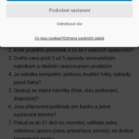
problém v ceně, prezentaci, realitě na místě, nebo
Podrobné nastavení
v procesu. Následujících 7 otázek vám dá základní
diagnózu během pěti minut.
Odmítnout vše
Změřte start: kolik přišlo relevantních poptávek
Co jsou cookies?
Ochrana osobních údajů
v prvních 14 dnech?
Kolik proběhlo prohlídek a co se v reakcích opakovalo?
Ověřte cenu proti 3 až 5 opravdu srovnatelným
nabídkám a ideálně i realizovaným prodejům.
Je nabídka kompletní: půdorys, kvalitní fotky, náklady,
jasná fakta?
Opakují se stejné námitky (hluk, stav, parkování,
dispozice)?
Jsou připravené podklady pro banku a jasně
nastavené termíny?
Pokud se do 21 dnů nic nezmění, udělejte jednu
viditelnou úpravu (cena, prezentace, proces), ne drobné
kosmetické změny.