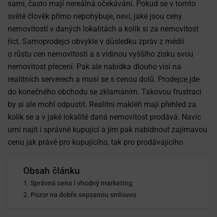
sami, často mají nereálná očekávání. Pokud se v tomto
světě člověk přímo nepohybuje, neví, jaké jsou ceny
nemovitostí v daných lokalitách a kolik si za nemovitost
říct. Samoprodejci obvykle v důsledku zpráv z médií
o růstu cen nemovitostí a s vidinou vyššího zisku svou
nemovitost přecení. Pak ale nabídka dlouho visí na
realitních serverech a musí se s cenou dolů. Prodejce jde
do konečného obchodu se zklamáním. Takovou frustraci
by si ale mohl odpustit. Realitní makléři mají přehled za
kolik se a v jaké lokalitě daná nemovitost prodává. Navíc
umí najít i správné kupující a jim pak nabídnout zajímavou
cenu jak právě pro kupujícího, tak pro prodávajícího.
Obsah článku
Správná cena i vhodný marketing
Pozor na dobře sepsanou smlouvu