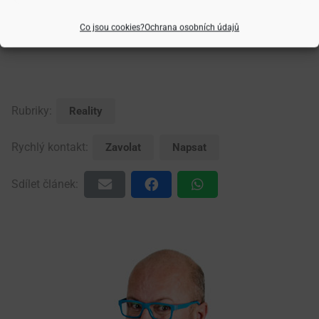
Zdeněk Ciboch
Co jsou cookies?
Ochrana osobních údajů
Váš realitní makléř
Rubriky:
Reality
Rychlý kontakt:
Zavolat
Napsat
Sdílet článek: