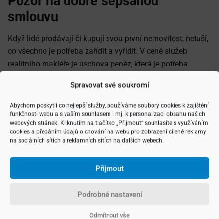
Pozor na dobře sepsanou
smlouvu
Když lidé prodávají či kupují svou první nemovitost, netuší,
co všechno je potřeba zařídit a vyřídit. V ceně služeb
realitního makléře je úschova peněz, která je potřeba
při transakci za kupovanou nemovitost. Také se nemusíte
Spravovat své soukromí
bát o to, zda prodejní smlouva je správně zpracovaná
a obsahuje všechny náležitosti. Často se totiž setkáváme
Abychom poskytli co nejlepší služby, používáme soubory cookies k zajištění
s tím, že špatně sepsaný dokument dokáže napáchat
funkčnosti webu a s vaším souhlasem i mj. k personalizaci obsahu našich
webových stránek. Kliknutím na tlačítko „Přijmout“ souhlasíte s využíváním
spoustu škod. Proto se vyplatí věřit odborníkovi. A i když
cookies a předáním údajů o chování na webu pro zobrazení cílené reklamy
ještě neplatí přísnější pravidla pro výkon práce realitního
na sociálních sítích a reklamních sítích na dalších webech.
makléře, nemusíte se bát svěřit nákup či prodej své
nemovitosti do rukou kvalifikovaného realitního makléře
Přijmout
z RE/MAX.
Podrobné nastavení
V případě, že chcete bez starostí prodat svoji nemovitost
za tu nejlepší cenu, budu rád, když se na mě obrátíte.
Odmítnout vše