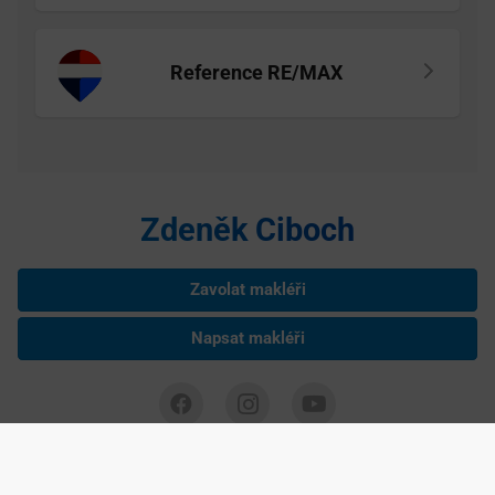
Reference RE/MAX
Zdeněk Ciboch
Zavolat makléři
Napsat makléři
Zdeněk Ciboch je nezávislým podnikatelem podnikajícím na základě
živnostenského listu, IČ: 75285193 Copyright ©
2026 realitní makléř
Zdeněk Ciboch, navrhla a spravuje
Agentura maveb