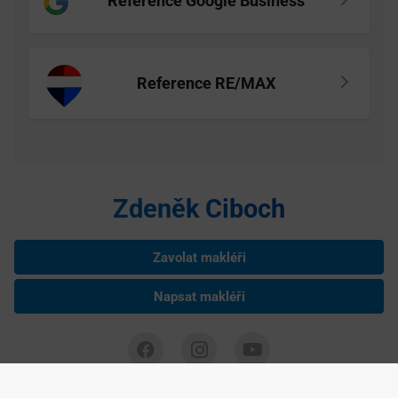
Reference Google Business
Reference RE/MAX
Zdeněk Ciboch
Zavolat makléři
Napsat makléři
Zdeněk Ciboch je nezávislým podnikatelem podnikajícím na základě