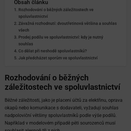
Obsah článku
Rozhodování o běžných záležitostech ve
spoluvlastnictví
Závažná rozhodnutí: dvoutřetinová většina a souhlas
všech
Prodej podílu ve spoluvlastnictví: kdy je nutný
souhlas
Co dělat při neshodě spoluvlastníků?
Jak předcházet sporům ve spoluvlastnictví
Rozhodování o běžných
záležitostech ve spoluvlastnictví
Běžné záležitosti, jako je placení účtů za elektřinu, oprava
okapů nebo komunikace s dodavateli, vyžadují souhlas
nadpoloviční většiny spoluvlastníků podle výše podílů.
Například v modelovém případě pěti sourozenců musí
souhlasit alespoň tři z nich.