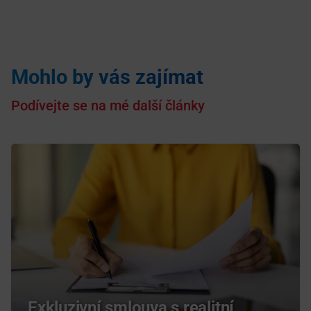
Mohlo by vás zajímat
Podívejte se na mé další články
Exkluzivní smlouva s realitní