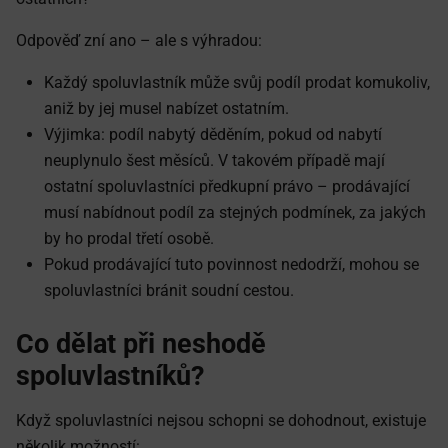
Odpověď zní ano – ale s výhradou:
Každý spoluvlastník může svůj podíl prodat komukoliv,
aniž by jej musel nabízet ostatním.
Výjimka: podíl nabytý děděním, pokud od nabytí
neuplynulo šest měsíců. V takovém případě mají
ostatní spoluvlastníci předkupní právo – prodávající
musí nabídnout podíl za stejných podmínek, za jakých
by ho prodal třetí osobě.
Pokud prodávající tuto povinnost nedodrží, mohou se
spoluvlastníci bránit soudní cestou.
Co dělat při neshodě
spoluvlastníků?
Když spoluvlastníci nejsou schopni se dohodnout, existuje
několik možností: