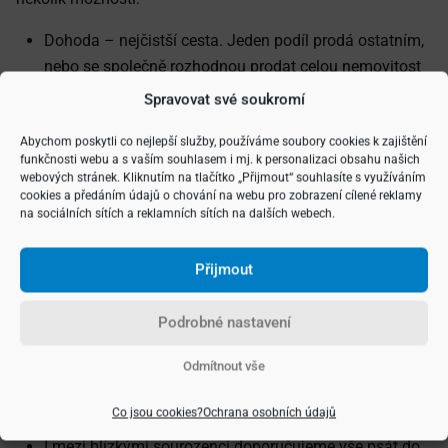
Dohoda – nejčistší cesta. Jeden podíl prodá ostatním,
nebo se společně rozhodnou prodat celou nemovitost
a výtěžek rozdělit podle podílů.
Spravovat své soukromí
Návrh na zrušení spoluvlastnictví – pokud dohoda
Abychom poskytli co nejlepší služby, používáme soubory cookies k zajištění
selže, může kdokoli podat návrh k soudu. Soud
funkčnosti webu a s vaším souhlasem i mj. k personalizaci obsahu našich
rozhodne o prodeji nemovitosti nebo, v krajních
webových stránek. Kliknutím na tlačítko „Přijmout“ souhlasíte s využíváním
případech, o fyzickém rozdělení, pokud je to možné.
cookies a předáním údajů o chování na webu pro zobrazení cílené reklamy
na sociálních sítích a reklamních sítích na dalších webech.
Jak předcházet sporům ve
Přijmout
spoluvlastnictví
Podrobné nastavení
Spoluvlastnictví je právní i mezilidská disciplína. Platí
jednoduché pravidlo:
Odmítnout vše
čím víc si spoluvlastníci vyjasní včas, tím méně hrozí
budoucí spory.
Co jsou cookies?
Ochrana osobních údajů
I mezi blízkými sourozenci doporučujeme vše psát do