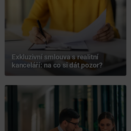
Exkluzivní smlouva s realitní
kanceláří: na co si dát pozor?