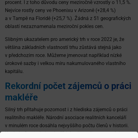
procent. I z toho důvodu ceny meziročně vzrostly o 11,5 %.
Nejvíce rostly ceny ve Phoenixu v Arizoně (+28,4 %)
a v Tampě na Floridě (+25,7 %). Žádná z 51 geografických
oblastí nezaznamenala meziroční pokles cen.
Slibným ukazatelem pro americký trh v roce 2022 je, že
většina základních vlastností trhu zůstává stejná jako
v předchozím roce. Můžeme jmenovat například nízké
úrokové sazby i velkou míru nakumulovaného vlastního
kapitálu.
Rekordní počet zájemců o práci
makléře
Silný trh přitahuje pozornost i z hlediska zájemců o práci
realitního makléře. Národní asociace realitních kanceláří
v minulém roce dosáhla nejvyššího počtu členů v historii.
Konkrétně se jedná o téměř 1,6 milionu licencovaných