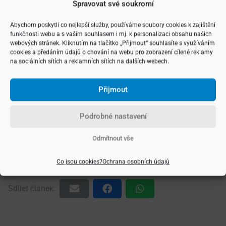
Spravovat své soukromí
makléřů, což je o téměř sedm procent více než před rokem.
Znamená to, že v roce 2021 vstoupilo do řad realitních
Abychom poskytli co nejlepší služby, používáme soubory cookies k zajištění
kanceláří rekordních 100 876 nových makléřů. Za pouhé
funkčnosti webu a s vaším souhlasem i mj. k personalizaci obsahu našich
webových stránek. Kliknutím na tlačítko „Přijmout“ souhlasíte s využíváním
dva roky se tak počet licencovaných realitních makléřů ve
cookies a předáním údajů o chování na webu pro zobrazení cílené reklamy
Spojených státech zvýšil o 180 tisíc. Jen pro srovnání,
na sociálních sítích a reklamních sítích na dalších webech.
v roce 2000 byl zdejší počet makléřů „pouhých“ 800 tisíc.
Za tu dobu tedy došlo ke zdvojnásobení členské základny.
Přijmout
Podrobné nastavení
Rubriky:
Novinky
Odmítnout vše
Rychlý kontakt:
Co jsou cookies?
Ochrana osobních údajů
Zavolat
Napsat
Sdílet článek: