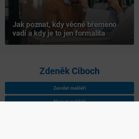
Jak poznat, kdy věcné břemeno
vadí a kdy je to jen formalita
Zdeněk Ciboch
Zavolat makléři
Napsat makléři
Zdeněk Ciboch je nezávislým podnikatelem podnikajícím na základě