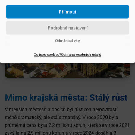
po turbulentním období opět stabilizuje.
Přijmout
Podrobné nastavení
Odmítnout vše
Co jsou cookies?
Ochrana osobních údajů
Mimo krajská města: Stálý růst
V menších městech a obcích byl růst cen nemovitostí
méně dramatický, ale stále znatelný. V roce 2020 byla
průměrná cena bytu 2,2 milionu korun, která se v roce 2021
zvýšila na 2,9 milionu korun a v roce 2024 dosáhla 3