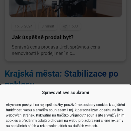
15. 5. 2024
8
1 633
Jak úspěšně prodat byt?
Správná cena prodává Určit správnou cenu
nemovitosti k prodeji není nic…
Krajská města: Stabilizace po
poklesu
Spravovat své soukromí
V krajských městech mimo Prahu došlo také k výraznému
růstu cen mezi lety 2020 a 2022, kdy průměrná cena bytu
Abychom poskytli co nejlepší služby, používáme soubory cookies k zajištění
funkčnosti webu a s vaším souhlasem i mj. k personalizaci obsahu našich
stoupla z 3,4 milionu na 4,4 milionu korun. V roce 2023
webových stránek. Kliknutím na tlačítko „Přijmout“ souhlasíte s využíváním
následoval pokles, ale v roce 2024 se ceny opět mírně
cookies a předáním údajů o chování na webu pro zobrazení cílené reklamy
zvedly na 4,2 milionu korun. Tento trend naznačuje, že trh
na sociálních sítích a reklamních sítích na dalších webech.